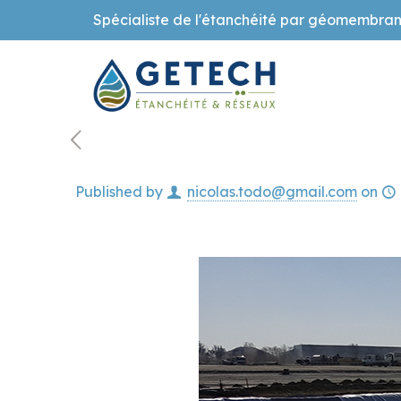
Spécialiste de l'étanchéité par géomembran
Published by
nicolas.todo@gmail.com
on