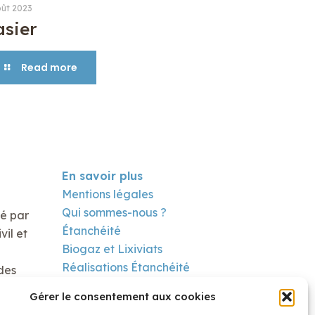
oût 2023
asier
Read more
En savoir plus
Mentions légales
Qui sommes-nous ?
té par
Étanchéité
il et
Biogaz et Lixiviats
Réalisations Étanchéité
des
Réalisation Biogaz
Gérer le consentement aux cookies
Contact