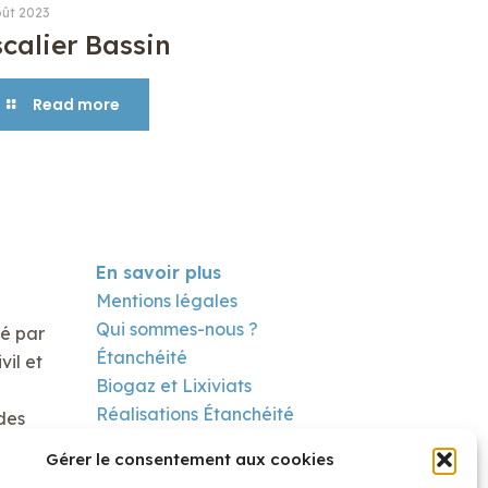
oût 2023
scalier Bassin
Read more
En savoir plus
Mentions légales
Qui sommes-nous ?
té par
Étanchéité
il et
Biogaz et Lixiviats
Réalisations Étanchéité
des
Réalisation Biogaz
Gérer le consentement aux cookies
Contact