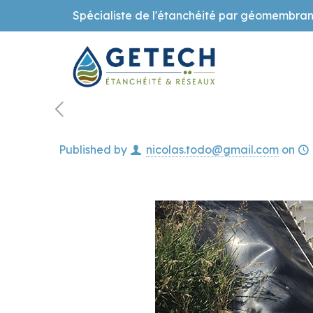
Spécialiste de l'étanchéité par géomembran
Published by
nicolas.todo@gmail.com
on