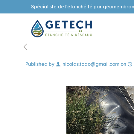
Spécialiste de l'étanchéité par géomembran
Published by
nicolas.todo@gmail.com
on