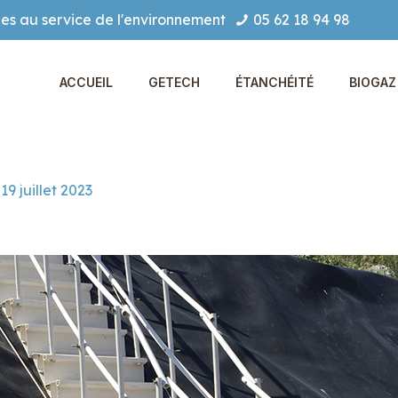
es au service de l'environnement
05 62 18 94 98
ACCUEIL
GETECH
ÉTANCHÉITÉ
BIOGAZ 
19 juillet 2023