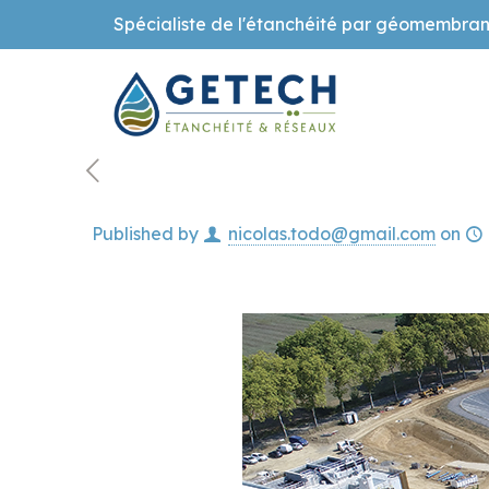
Spécialiste de l'étanchéité par géomembran
Published by
nicolas.todo@gmail.com
on