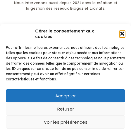
Nous intervenons aussi depuis 2021 dans la création et
la gestion des réseaux Biogaz et Lixiviats.
Gérer le consentement aux
En savoir plus
cookies
Mentions légales
Qui sommes-nous ?
Pour offrir les meilleures expériences, nous utilisons des technologies
Étanchéité
telles que les cookies pour stocker et/ou accéder aux informations
Biogaz et Lixiviats
des appareils. Le fait de consentir à ces technologies nous permettra
Réalisations Étanchéité
de traiter des données telles que le comportement de navigation ou
Réalisation Biogaz
les ID uniques sur ce site. Le fait de ne pas consentir ou de retirer son
Contact
consentement peut avoir un effet négatif sur certaines
caractéristiques et fonctions.
Accepter
Refuser
Voir les préférences
©Getech - 2026 - Réalisation : Les publicitaires