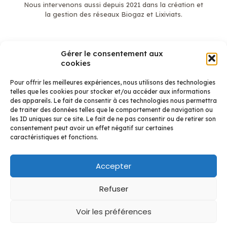
Nous intervenons aussi depuis 2021 dans la création et
la gestion des réseaux Biogaz et Lixiviats.
Gérer le consentement aux
En savoir plus
cookies
Mentions légales
Qui sommes-nous ?
Pour offrir les meilleures expériences, nous utilisons des technologies
Étanchéité
telles que les cookies pour stocker et/ou accéder aux informations
Biogaz et Lixiviats
des appareils. Le fait de consentir à ces technologies nous permettra
Réalisations Étanchéité
de traiter des données telles que le comportement de navigation ou
Réalisation Biogaz
les ID uniques sur ce site. Le fait de ne pas consentir ou de retirer son
Contact
consentement peut avoir un effet négatif sur certaines
caractéristiques et fonctions.
Accepter
Refuser
Voir les préférences
©Getech - 2026 - Réalisation : Les publicitaires