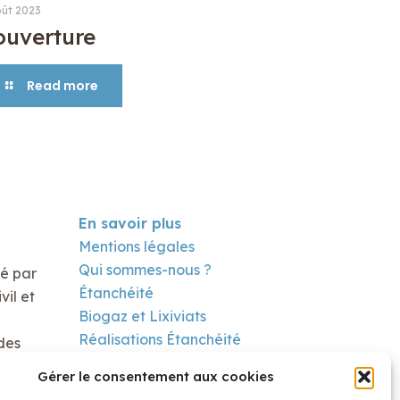
oût 2023
ouverture
Read more
En savoir plus
Mentions légales
Qui sommes-nous ?
té par
Étanchéité
il et
Biogaz et Lixiviats
Réalisations Étanchéité
des
Réalisation Biogaz
Gérer le consentement aux cookies
Contact