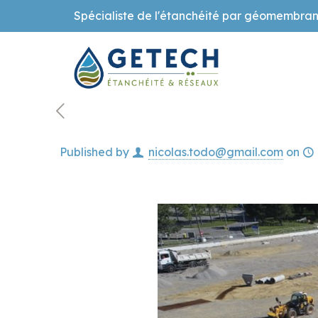
Spécialiste de l'étanchéité par géomembran
Published by
nicolas.todo@gmail.com
on