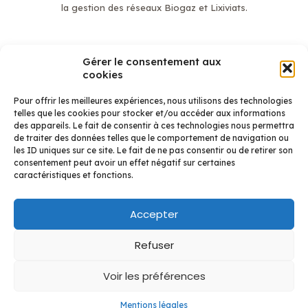
la gestion des réseaux Biogaz et Lixiviats.
Gérer le consentement aux
En savoir plus
cookies
Mentions légales
Qui sommes-nous ?
Pour offrir les meilleures expériences, nous utilisons des technologies
Étanchéité
telles que les cookies pour stocker et/ou accéder aux informations
Biogaz et Lixiviats
des appareils. Le fait de consentir à ces technologies nous permettra
Réalisations Étanchéité
de traiter des données telles que le comportement de navigation ou
Réalisation Biogaz
les ID uniques sur ce site. Le fait de ne pas consentir ou de retirer son
Contact
consentement peut avoir un effet négatif sur certaines
caractéristiques et fonctions.
Accepter
Refuser
©Getech - 2026 - Réalisation : Les publicitaires
Voir les préférences
Mentions légales