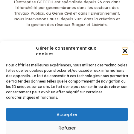
L’entreprise GETECH est spécialisée depuis 26 ans dans
l’étanchéité par géomembranes dans les secteurs des
Travaux Publics, du Génie Civil et dans l’Environnement.
Nous intervenons aussi depuis 2021 dans la création et
la gestion des réseaux Biogaz et Lixiviats.
Gérer le consentement aux
En savoir plus
cookies
Mentions légales
Qui sommes-nous ?
Étanchéité
Pour offrir les meilleures expériences, nous utilisons des technologies
telles que les cookies pour stocker et/ou accéder aux informations
Biogaz et Lixiviats
des appareils. Le fait de consentir à ces technologies nous permettra
Réalisations Étanchéité
de traiter des données telles que le comportement de navigation ou
Réalisation Biogaz
les ID uniques sur ce site. Le fait de ne pas consentir ou de retirer son
Contact
consentement peut avoir un effet négatif sur certaines
caractéristiques et fonctions.
Accepter
Refuser