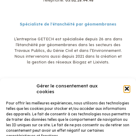
Téléphone:
05.62.18.94.98
Spécialiste de l'étanchéité par géomembranes
L’entreprise GETECH est spécialisée depuis 26 ans dans
l’étanchéité par géomembranes dans les secteurs des
Travaux Publics, du Génie Civil et dans l’Environnement.
Nous intervenons aussi depuis 2021 dans la création et
la gestion des réseaux Biogaz et Lixiviats.
Gérer le consentement aux
En savoir plus
cookies
Mentions légales
Qui sommes-nous ?
Pour offrir les meilleures expériences, nous utilisons des technologies
Étanchéité
telles que les cookies pour stocker et/ou accéder aux informations
Biogaz et Lixiviats
des appareils. Le fait de consentir à ces technologies nous permettra
Réalisations Étanchéité
de traiter des données telles que le comportement de navigation ou
Réalisation Biogaz
les ID uniques sur ce site. Le fait de ne pas consentir ou de retirer son
Contact
consentement peut avoir un effet négatif sur certaines
caractéristiques et fonctions.