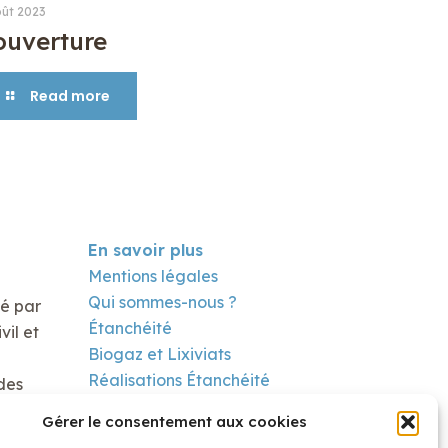
oût 2023
ouverture
Read more
En savoir plus
Mentions légales
Qui sommes-nous ?
té par
Étanchéité
il et
Biogaz et Lixiviats
Réalisations Étanchéité
des
Réalisation Biogaz
Gérer le consentement aux cookies
Contact